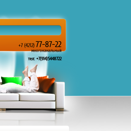
77-87-22
+7 (4212)
многоканальный
тел: +7(914)5448722