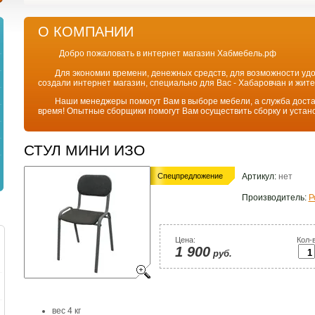
О КОМПАНИИ
Добро пожаловать в интернет магазин Хабмебель.рф
Для экономии времени, денежных средств, для возможности удоб
создали интернет магазин, специально для Вас - Хабаровчан и жит
Наши менеджеры помогут Вам в выборе мебели, а служба доставк
время! Опытные сборщики помогут Вам осуществить сборку и уста
СТУЛ МИНИ ИЗО
Спецпредложение
Артикул:
нет
Производитель:
Р
Цена:
Кол-в
1 900
руб.
вес 4 кг