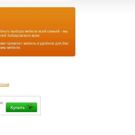
ного выбора мебели всей семьей - мы
елей Хабаровского края.
и привезет мебель в удобное для Вас
новку мебели.
оссия
о: