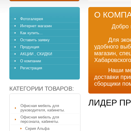
О КОМП
Фотогалерея
Добро пожа
Интернет магазин
Как купить...
Для экономи
Оставить заявку
удобного выб
Продукция
магазин, спе
АКЦИИ , СКИДКИ
Хабаровского
О компании
Регистрация
Наши менед
доставки при
сборщики пом
КАТЕГОРИИ ТОВАРОВ:
ЛИДЕР П
Офисная мебель для
руководителя, кабинеты.
Офисная мебель для
персонала, кабинеты.
Серия Альфа